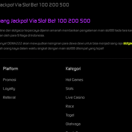
ackpot Via Slot Bet 100 200 500
ang Jackpot Via Slot Bet 100 200 500
 online dan slotgacor terpercaya dijamin amanah memberikan pengalaman main slot88 tiada tara kar
n oleh para 9 Naga di Indonesia.
annya! DEWA222 akan mewujudkan keinginan para dewa dewi untuk bisa menjadi sang raja
slotga
ah orang kaya dalam waktu singkat dengan main slot88 ditempat yang tepat!
Platform
Kategori
Promosi
Hot Games
Loyalty
Slots
Referral
Live Casino
Race
Togel
Olahraga