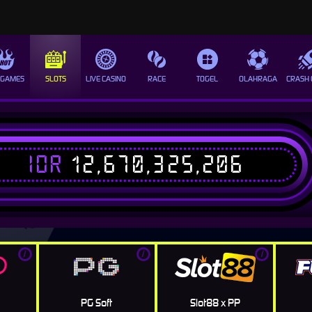
 GAMES
SLOTS
LIVE CASINO
RACE
TOGEL
OLAHRAGA
CRASH
IDR
12,670,325,206
i
i
i
a
PG Soft
Slot88 x PP