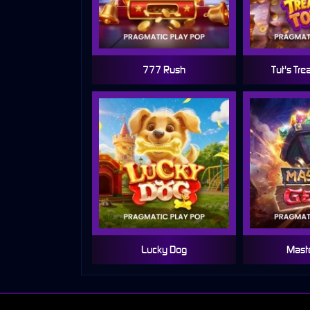
777 Rush
Tut's Tr
Lucky Dog
Mast