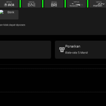
an tidak dapat diproses
Penarikan
Rata-rata 5 Menit