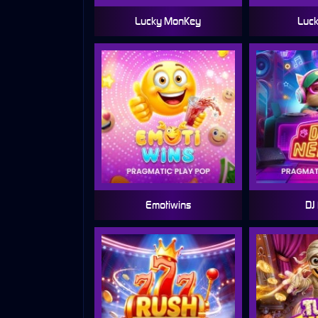
Lucky MonKey
Luck
Emotiwins
DJ