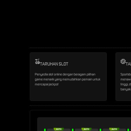
TARUHAN SLOT
TA
Penyedia slot online dengan beragam pilihan
Sportsb
game menarik yang memudahkan pemain untuk
menawar
mencapai jackpot
tinggi,
banyak 