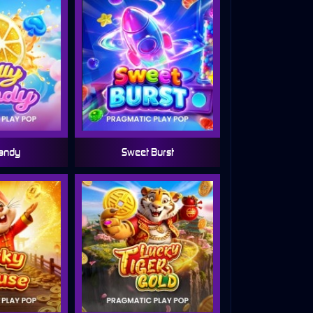
Mahjong Wins 3 – Black Scatter
Candy
Sweet Burst