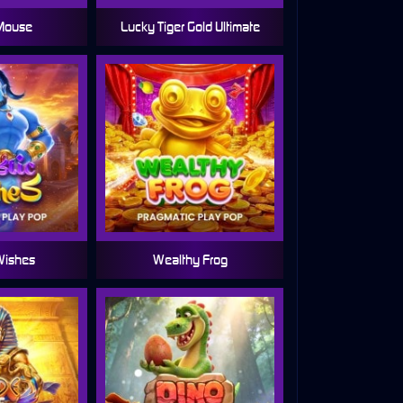
Mouse
Lucky Tiger Gold Ultimate
Wishes
Wealthy Frog