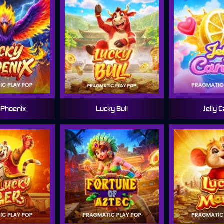
 Phoenix
Lucky Bull
Jelly 