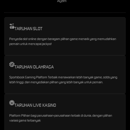
Ayam
TARUHAN SLOT
Penyedia slot online dengan beragam pilihan game menarik yang memudahkan
pemain untuk mencapai jackpot
TARUHAN OLAHRAGA
Sportsbook Gaming Platform Terbaik menawarkan lebih banyak game, odds yang
lebih tinggi, dan menyediakan pilihan yang lebih banyak untuk pemain.
TARUHAN LIVE KASINO
Platform Pilihan bagi perusahaan-perusahaan terbaik di dunia, dengan pilihan
variasi game terbanyak