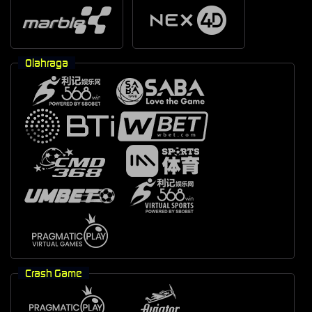
Olahraga
Crash Game