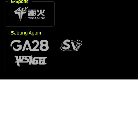
E-Sports
Sabung Ayam