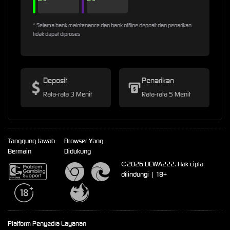
* Selama bank maintenance dan bank offline deposit dan penarikan
tidak dapat diproses
Deposit
Penarikan
Rata-rata 3 Menit
Rata-rata 5 Menit
Tanggung Jawab
Browser Yang
Bermain
Didukung
©2026 DEWA222. Hak cipta
dilindungi | 18+
Platform Penyedia Layanan