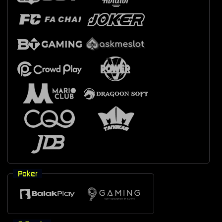
Poker