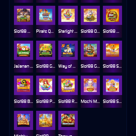
Slot88 Mahjong Wins 3 Black Scatter
Pirate Quest 1000
Starlight Princess 1000
Slot88 Olympus
Slot88 Mahjong Wins 2
JaJanan Pasar
Slot88 Gems
Way of Ninja
Slot88 Gates of Gatot Kaca 1000
Slot88 Sweet Bonanza 1000
Slot88 Bonanza
Slot88 Princess
Slot88 Rush
Mochi Mania 1000
Slot88 Sweet Bonanza Super Scatter