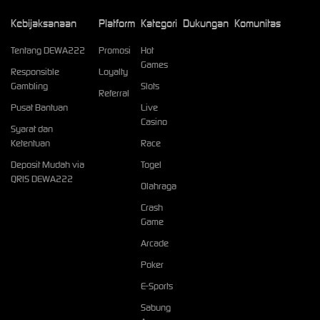
Kebijaksanaan
Platform
Kategori
Dukungan
Komunitas
Tentang DEWA222
Promosi
Hot
Games
Responsible
Loyalty
Gambling
Slots
Referral
Pusat Bantuan
Live
Casino
Syarat dan
Ketentuan
Race
Deposit Mudah via
Togel
QRIS DEWA222
Olahraga
Crash
Game
Arcade
Poker
E-Sports
Sabung