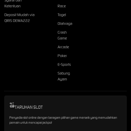
Syarat dan
Ketentuan
Race
Deposit Mudah via
Togel
QRIS DEWA222
Olahraga
Crash
Game
Arcade
Poker
E-Sports
Sabung
Ayam
TARUHAN SLOT
Penyedia slot online dengan beragam pilihan game menarik yang memudahkan
pemain untuk mencapai jackpot