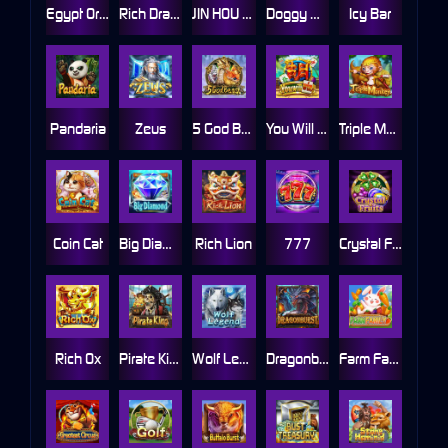
Egypt Oracle
Rich Dragon
JIN HOU YE
Doggy Wealth
Icy Bar
Pandaria
Zeus
5 God Beast
You Will Win
Triple Monkey
Coin Cat
Big Diamond
Rich Lion
777
Crystal Fruits
Rich Ox
Pirate King
Wolf Legend
Dragonburst
Farm Family