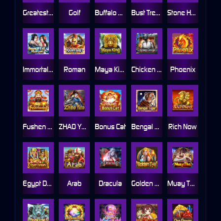
Greatest Circus
Golf
Buffalo Burst
Bust Treasury
Stone Hominid
Immortal Heroes
Roman
Maya King
Chicken Dinner
Phoenix
Fushen Coming
ZHAO YUN
Bonus Cat
Bengal Tiger
Rich Now
Egypt Dynasty
Arab
Dracula
Golden Eye
Muay Thai