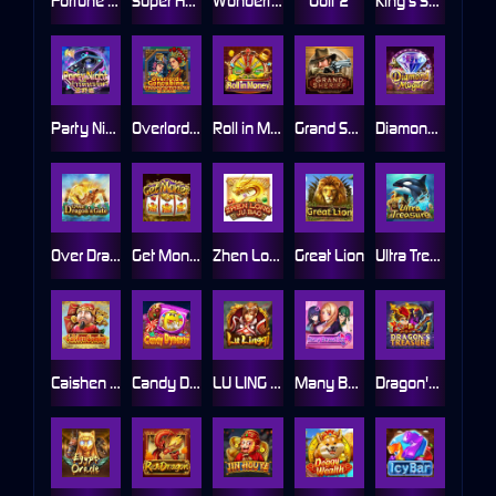
Fortune Twins
Super Hoo Hey How
Wonderful Christmas
Golf 2
King's Sword
Party Night
Overlord & Concubine
Roll in Money
Grand Sheriff
Diamond Mogul
Over Dragon's Gate
Get Money
Zhen Long Ju Bao
Great Lion
Ultra Treasure
Caishen Coming
Candy Dynasty
LU LING QI
Many Beauties
Dragon's Treasure