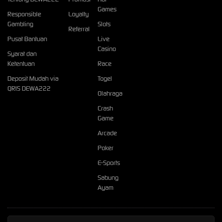
Games
Responsible
Loyalty
Gambling
Slots
Referral
Pusat Bantuan
Live
Casino
Syarat dan
Ketentuan
Race
Deposit Mudah via
Togel
QRIS DEWA222
Olahraga
Crash
Game
Arcade
Poker
E-Sports
Sabung
Ayam