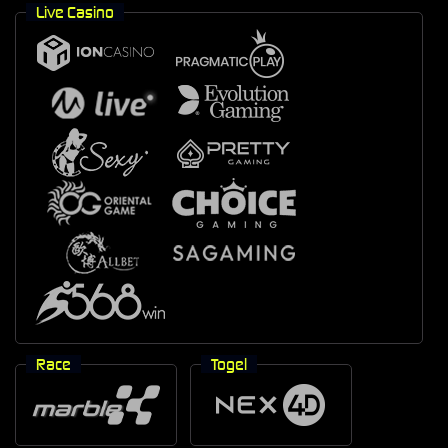
Live Casino
Race
Togel