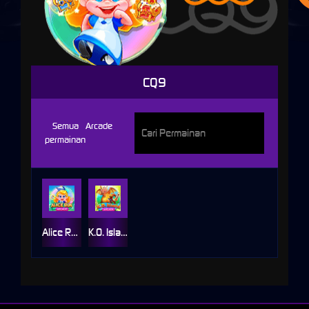
CQ9
Semua
Arcade
permainan
Alice Run
K.O. Island