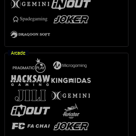
Arcade