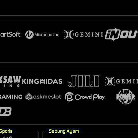
Sports
Sabung Ayam