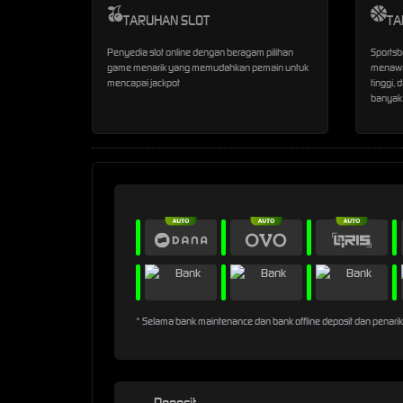
TARUHAN SLOT
TA
Penyedia slot online dengan beragam pilihan
Sportsb
game menarik yang memudahkan pemain untuk
menawar
mencapai jackpot
tinggi,
banyak 
* Selama bank maintenance dan bank offline deposit dan penarik
Deposit