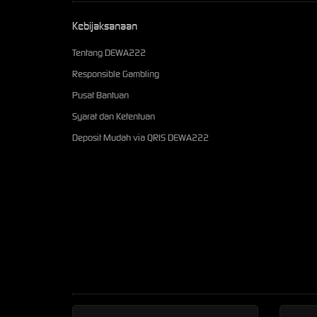
Kebijaksanaan
Tentang DEWA222
Responsible Gambling
Pusat Bantuan
Syarat dan Ketentuan
Deposit Mudah via QRIS DEWA222