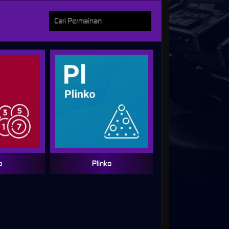
o
Plinko