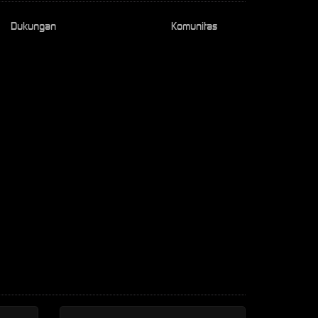
Dukungan
Komunitas