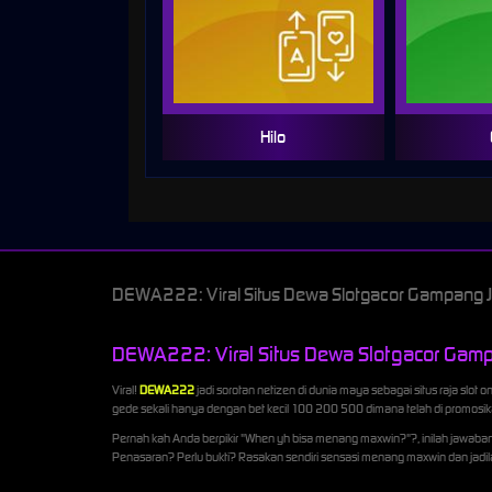
Hilo
DEWA222: Viral Situs Dewa Slotgacor Gampang J
DEWA222: Viral Situs Dewa Slotgacor Gamp
Viral!
DEWA222
jadi sorotan netizen di dunia maya sebagai situs raja slot
gede sekali hanya dengan bet kecil 100 200 500 dimana telah di promosika
Pernah kah Anda berpikir "When yh bisa menang maxwin?"?, inilah jawab
Penasaran? Perlu bukti? Rasakan sendiri sensasi menang maxwin dan jadil