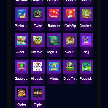
Plinko 1000
Twist
Bubbles
Сoinflip
Goblin-tower
Sweet Keno
Hot-mines
Jogo Do Bicho
Joker Poker
Lucky mines
Double Online
Hilo Joker
Mines
Drop The Billionaire
Robo dice
Stairs
Triple