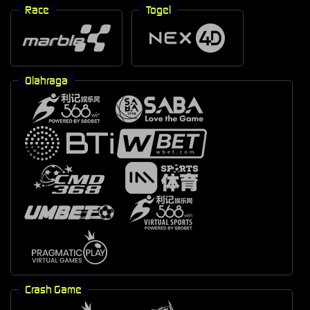
Race
Togel
Olahraga
Crash Game