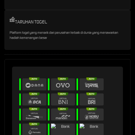
TARUHAN TOGEL
Platform togel yang menarik dari perusahan terbaik di dunia yang menawarkan
hadiah kemenangan besar