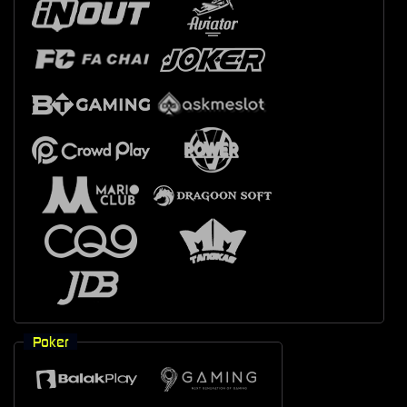
Poker